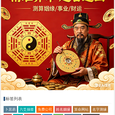
标签列表
卜居易
六爻抽签
免费公司
姓名姻缘
算命网站
名字测缘