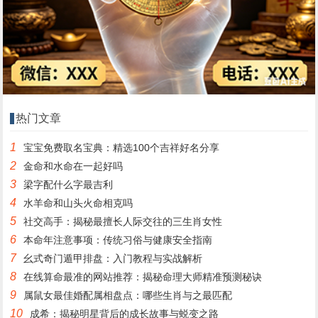
热门文章
1
宝宝免费取名宝典：精选100个吉祥好名分享
2
金命和水命在一起好吗
3
梁字配什么字最吉利
4
水羊命和山头火命相克吗
5
社交高手：揭秘最擅长人际交往的三生肖女性
6
本命年注意事项：传统习俗与健康安全指南
7
幺式奇门遁甲排盘：入门教程与实战解析
8
在线算命最准的网站推荐：揭秘命理大师精准预测秘诀
9
属鼠女最佳婚配属相盘点：哪些生肖与之最匹配
10
成希：揭秘明星背后的成长故事与蜕变之路