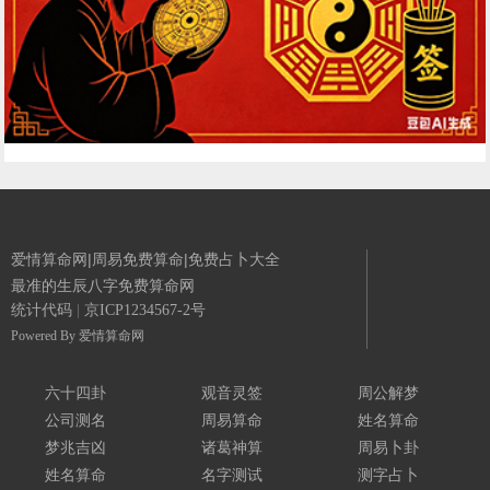
爱情算命网|周易免费算命|免费占卜大全
最准的生辰八字免费算命网
统计代码
|
京ICP1234567-2号
Powered By
爱情算命网
六十四卦
观音灵签
周公解梦
公司测名
周易算命
姓名算命
梦兆吉凶
诸葛神算
周易卜卦
姓名算命
名字测试
测字占卜