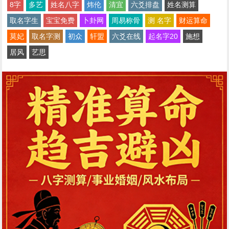
8字
多艺
姓名八字
炜伦
清宜
六爻排盘
姓名测算
取名字生
宝宝免费
卜卦网
周易称骨
测 名字
财运算命
莫妃
取名字测
初众
轩盟
六爻在线
起名字20
施想
居风
艺思