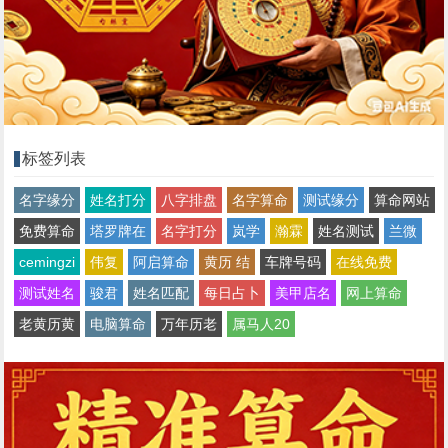
标签列表
名字缘分
姓名打分
八字排盘
名字算命
测试缘分
算命网站
免费算命
塔罗牌在
名字打分
岚学
瀚霖
姓名测试
兰微
cemingzi
伟复
阿启算命
黄历 结
车牌号码
在线免费
测试姓名
骏君
姓名匹配
每日占卜
美甲店名
网上算命
老黄历黄
电脑算命
万年历老
属马人20