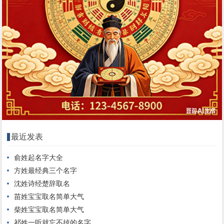
最近发表
俞姓起名字大全
方姓最经典三个名字
沈姓诗经楚辞取名
苗姓宝宝取名简单大气
柴姓宝宝取名简单大气
祁姓一听就忘不掉的名字