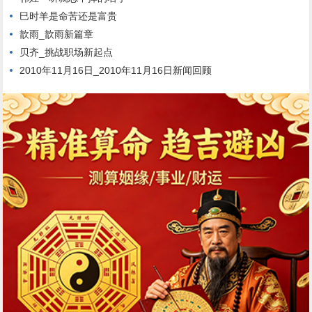
巳时羊是命苦还是富贵
歆雨_歆雨新篇章
贝齐_挑战职场新起点
2010年11月16日_2010年11月16日新闻回顾