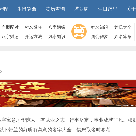
运程
生肖算命
黄历查询
塔罗牌
生日密码
关于
血型配对
姓名缘分
八字姻缘
姓名知识
姓氏大全
八字财运
开运方法
风水知识
周公解梦
姓名算命
2
兰字寓意才华惊人，有成业之志，行事坚定，事业成就非凡。根
以下带兰的好听有寓意的名字大全，供您取名时参考。