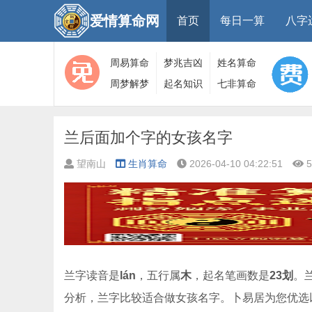
爱情算命网
首页
每日一算
八字
周易算命
梦兆吉凶
姓名算命
周梦解梦
起名知识
七非算命
大全
算命
网
兰后面加个字的女孩名字
望南山
生肖算命
2026-04-10 04:22:51
5
兰字读音是
lán
，五行属
木
，起名笔画数是
23划
。
分析，兰字比较适合做女孩名字。卜易居为您优选