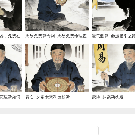
器，免费在
周易免费算命网_周易免费命理查
运气测算_命运指引之
询
花运势如何
青右_探索未来科技趋势
豪祥_探索新机遇