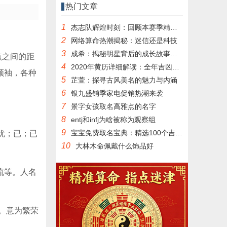
热门文章
1
杰志队辉煌时刻：回顾本赛季精彩瞬间
2
网络算命热潮揭秘：迷信还是科技
3
成希：揭秘明星背后的成长故事与蜕变之路
点之间的距
4
2020年黄历详细解读：全年吉凶宜忌完整版
领袖，各种
5
芷萱：探寻古风美名的魅力与内涵
6
银九盛销季家电促销热潮来袭
7
景字女孩取名高雅点的名字
8
entj和infj为啥被称为观察组
9
宝宝免费取名宝典：精选100个吉祥好名分享
犹；已；已
10
大林木命佩戴什么饰品好
流等。人名
。意为繁荣