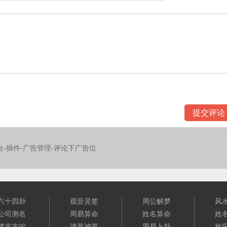
台-插件-广告管理-评论下广告位
六十四卦
观音灵签
周公解梦
风
公司测名
周易算命
姓名算命
姓
梦兆吉凶
诸葛神算
周易卜卦
姓