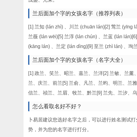
兰后面加个字的女孩名字（推荐列表）
[1] 兰知 (lán zhì) 、川兰 (chuān lán)[2] 莺兰 (yīng l
兰薇 (lán wēi)[5] 兰淳 (lán chún) 、兰蓝 (lán lán)[6
(kāng lán) 、兰定 (lán dìng)[9] 至兰 (zhì lán) 、珣兰
兰后面加个字的女孩名字（名字大全）
[1] 政兰、笑兰、昭兰、嘉兰、兰洋[2] 兰敏、兰
兰、庆兰、前兰[5] 兰俞、凡兰、兰昀、明兰、兰雅[
信兰、祯兰、兰眉、牧兰、黔兰[9] 兰先、兰汐、
怎么看取名好不好？
卜易居建议您选好名字之后，可以进行姓名测试打
势，并为您的名字进行打分。