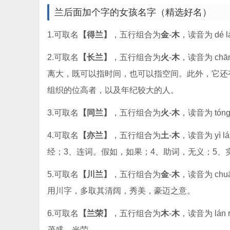
兰后面加个字的女孩名字（精选好名）
1.可取名
【得兰】
，五行组合为
金
-
木
，读音为 dé l
2.可取名
【长兰】
，五行组合为
火
-
木
，读音为 chān
离大，既可以指时间，也可以指空间。此外，它还有
组织的位高者，以及年纪较大的人。
3.可取名
【同兰】
，五行组合为
火
-
木
，读音为 tóng
4.可取名
【亦兰】
，五行组合为
土
-
木
，读音为 yì l
经；3、连词。假如，如果；4、助词，无义；5、
5.可取名
【川兰】
，五行组合为
金
-
木
，读音为 chuā
用川字，多取其清阔，秀美，豪迈之意。
6.可取名
【兰荣】
，五行组合为
木
-
木
，读音为 lán 
茂盛、光荣。