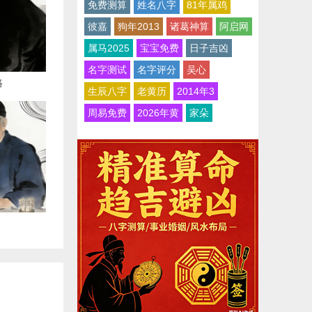
免费测算
姓名八字
81年属鸡
彼嘉
狗年2013
诸葛神算
阿启网
属马2025
宝宝免费
日子吉凶
名字测试
名字评分
吴心
路
生辰八字
老黄历
2014年3
周易免费
2026年黄
家朵