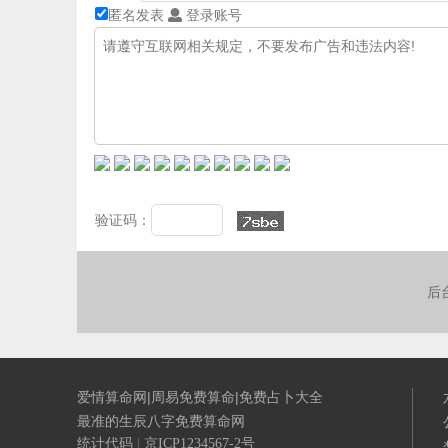
匿名发表
登录账号
验证码：
后
爱情算命网|周易免费算命|免费占卜大全
最准的生辰八字免费算命网
统计代码
|
京ICP1234567-2号