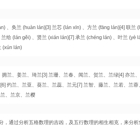
án) 、奂兰 (huàn lán)[3] 兰芯 (lán xīn) 、方兰 (fāng lán)[4] 联兰 (l
] 兰给 (lán gěi) 、贤兰 (xián lán)[7] 承兰 (chéng lán) 、叶兰 (yè 
 (xún lán)
薰、拥兰、姜兰、琦兰[3] 兰珊、兰春、闻兰、贺兰、兰绿[4] 亦兰
6] 灼兰、兰亚、葵兰、兰蕊、兰元[7] 兰智、藤兰、兰若、兰蓉、
乌兰、兰京、兰樱
分，通过分析五格数理的吉凶，及五行数理的相生相克，来分析