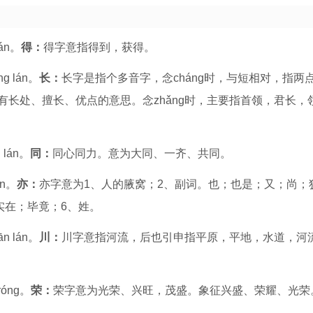
án。
得：
得字意指得到，获得。
g lán。
长：
长字是指个多音字，念cháng时，与短相对，指两
长处、擅长、优点的意思。念zhǎng时，主要指首领，君长，
 lán。
同：
同心同力。意为大同、一齐、共同。
án。
亦：
亦字意为1、人的腋窝；2、副词。也；也是；又；尚；
实在；毕竟；6、姓。
n lán。
川：
川字意指河流，后也引申指平原，平地，水道，河
róng。
荣：
荣字意为光荣、兴旺，茂盛。象征兴盛、荣耀、光荣