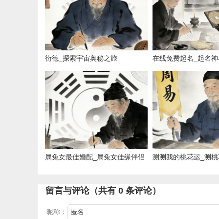
衍德_探索宇宙奥秘之旅
在线免费起名_起名神
线命名
属兔女最佳婚配_属兔女佳缘伴侣
测测我的桃花运_测桃
留言与评论（共有
0
条评论）
昵称：