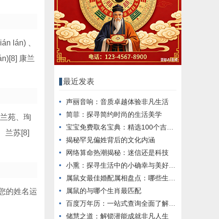
ián lán) 、
lán)[8] 康兰
最近发表
声丽音响：音质卓越体验非凡生活
简菲：探寻简约时尚的生活美学
、兰苑、珣
宝宝免费取名宝典：精选100个吉祥好名分享
兰苏[8]
揭秘罕见偏姓背后的文化内涵
网络算命热潮揭秘：迷信还是科技
小熏：探寻生活中的小确幸与美好时光
属鼠女最佳婚配属相盘点：哪些生肖与之最匹配
属鼠的与哪个生肖最匹配
您的姓名运
百度万年历：一站式查询全面了解农历与公历
储慧之道：解锁潜能成就非凡人生