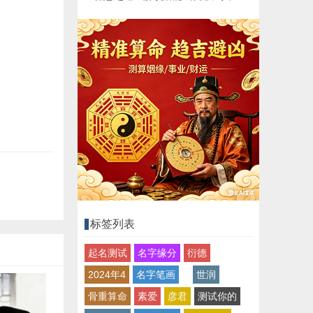
标签列表
起名测试
名字缘分
衍德
2024年4
名字笔画
世润
骨重算命
素爱
彦君
测试你的