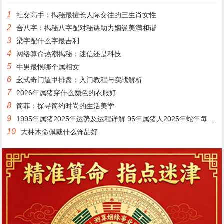
1
社交高手：揭秘最擅长人际交往的三生肖女性
2
合八字：揭秘八字配对秘诀助力姻缘美满和谐
3
梁字配什么字最吉利
4
网络算命热潮揭秘：迷信还是科技
5
牛男最恨哪个属相女
6
幺式奇门遁甲排盘：入门教程与实战解析
7
2026年属猪穿什么颜色的衣服好
8
简菲：探寻简约时尚的生活美学
9
1995年属猪2025年运势及运程详解 95年属猪人2025年蛇年每月运程
10
大林木命佩戴什么饰品好