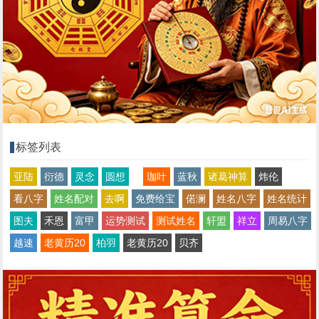
标签列表
亚陆
衍德
灵念
圆想
珈叶
蓝秋
诸葛神算
炜伦
看八字
姓名配对
去啊
免费给宝
偌澜
姓名八字
姓名统计
图夫
禾恩
富甲
运势测试
测试姓名
轩盟
祥立
周易八字
越速
老黄历20
柏羽
老黄历20
贝齐