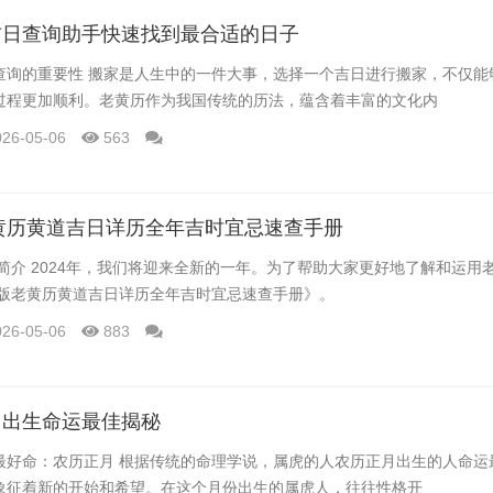
吉日查询助手快速找到最合适的日子
查询的重要性 搬家是人生中的一件大事，选择一个吉日进行搬家，不仅能
过程更加顺利。老黄历作为我国传统的历法，蕴含着丰富的文化内
026-05-06
563
老黄历黄道吉日详历全年吉时宜忌速查手册
历简介 2024年，我们将迎来全新的一年。为了帮助大家更好地了解和运用
正版老黄历黄道吉日详历全年吉时宜忌速查手册》。
026-05-06
883
月出生命运最佳揭秘
最好命：农历正月 根据传统的命理学说，属虎的人农历正月出生的人命运
象征着新的开始和希望。在这个月份出生的属虎人，往往性格开