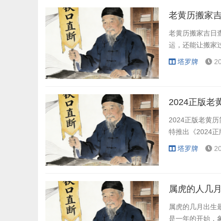
老黄历搬家
老黄历搬家吉日
运，还能让搬家
塔罗牌
2
2024正版
2024正版老黄
特推出《2024
塔罗牌
2
属虎的人几
属虎的几月出生
是一年的开始，