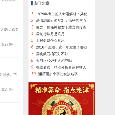
热门文章
1
1979年出生的人命运解析：揭秘1979年生肖属相运势
2
爱情测试姓名配对：揭秘你与心仪之人的完美匹配
3
凌含：揭秘神秘女子凌含的传奇人生
学之韵，感受
4
属蛇行嫁月是几月
5
土猴命是什么意思
算命先生
6
2016年回顾：这一年发生了哪些大事
7
属狗戴石榴石好不好
8
天河水和炉中火相克吗
9
在线命盘：精准分析命运解锁人生奥秘
10
澜后面加个字的女孩名字
命理学。它
算命先生