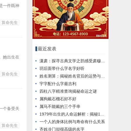
是一件既神
算命先生
最近发表
。她出生在
潇肃：探寻古典文学之韵感受肃穆诗意的魅力
玥后面带什么字名字好听
算命先生
姓名测算：揭秘姓名背后的运势与性格奥秘
宇字配什么字最吉利
四柱八字精准查询揭秘命运之谜
属狗戴石榴石好不好
属马不能戴的三个手串
一个备受关
1979年出生的人命运解析：揭秘1979年生肖属相运势
一个人的身体比例与寿命有什么关系
算命先生
齐姓冷门却很高级的名字