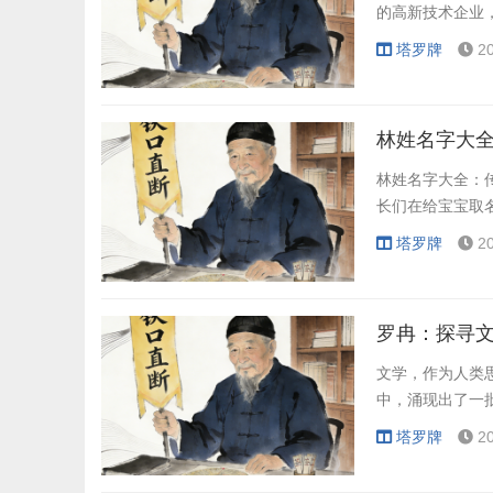
的高新技术企业
塔罗牌
2
林姓名字大
林姓名字大全：
长们在给宝宝取
塔罗牌
2
罗冉：探寻
文学，作为人类
中，涌现出了一
塔罗牌
2