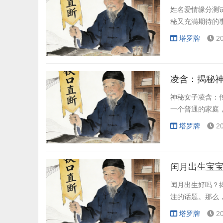
姓名爱情缘分测
秘又充满期待的
塔罗牌
2
凌含：揭秘
神秘女子凌含：
一个普通的家庭
塔罗牌
2
闰月出生宝
闰月出生好吗？
注的话题。那么
塔罗牌
2