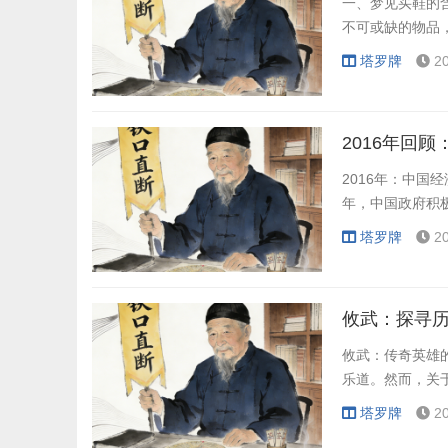
一、梦见买鞋的
不可或缺的物品
塔罗牌
2
2016年回
2016年：中国
年，中国政府积
塔罗牌
2
攸武：探寻
攸武：传奇英雄
乐道。然而，关
塔罗牌
2