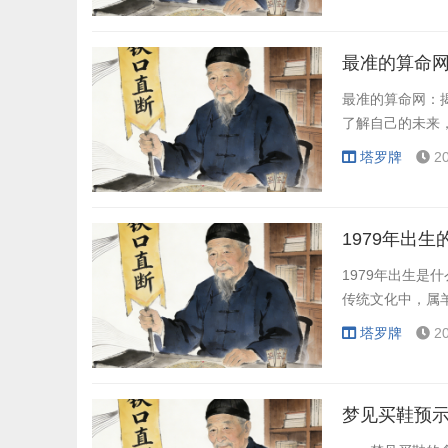
最准的算命
最准的算命网：
了解自己的未来
塔罗牌
2
1979年出
1979年出生是
传统文化中，属
塔罗牌
2
梦见买鞋预