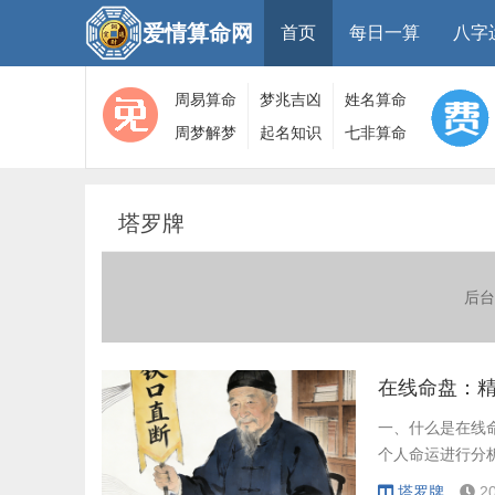
爱情算命网
首页
每日一算
八字
周易算命
梦兆吉凶
姓名算命
周梦解梦
起名知识
七非算命
大全
算命
网
塔罗牌
后台
在线命盘：
一、什么是在线
个人命运进行分
塔罗牌
2