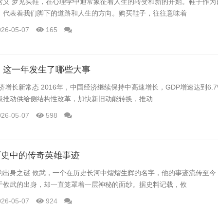
含义 梦见买鞋，在心理学中通常象征着人生的转变和新的开始。鞋子作为
，代表着我们脚下的道路和人生的方向。购买鞋子，往往意味着
026-05-07
165
顾：这一年发生了哪些大事
经济增长新常态 2016年，中国经济继续保持中高速增长，GDP增速达到6.
极推动供给侧结构性改革，加快新旧动能转换，推动
026-05-07
598
历史中的传奇英雄事迹
的出身之谜 攸武，一个在历史长河中熠熠生辉的名字，他的事迹流传至今
于攸武的出身，却一直笼罩着一层神秘的面纱。据史料记载，攸
026-05-07
924