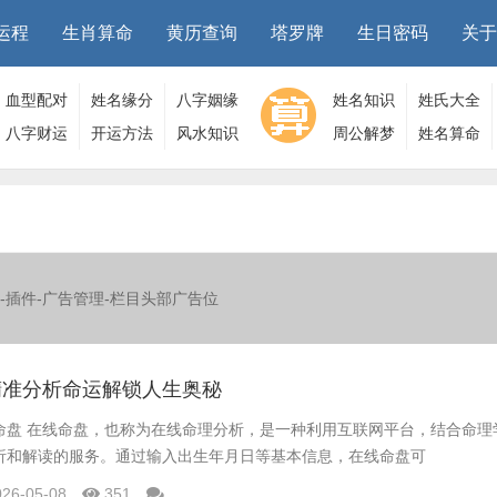
运程
生肖算命
黄历查询
塔罗牌
生日密码
关于
血型配对
姓名缘分
八字姻缘
姓名知识
姓氏大全
八字财运
开运方法
风水知识
周公解梦
姓名算命
-插件-广告管理-栏目头部广告位
精准分析命运解锁人生奥秘
命盘 在线命盘，也称为在线命理分析，是一种利用互联网平台，结合命理
析和解读的服务。通过输入出生年月日等基本信息，在线命盘可
026-05-08
351