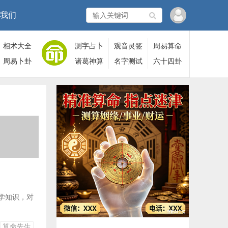
我们
相术大全
测字占卜
观音灵签
周易算命
周易卜卦
诸葛神算
名字测试
六十四卦
学知识，对
算命先生