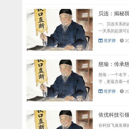
贝连：揭秘
一、贝连关系的起
一关系的起源可
塔罗牌
2
慈瑜：传承
慈瑜：一个名字
字，更蕴含着一
塔罗牌
2
依优科技引
在科技飞速发展