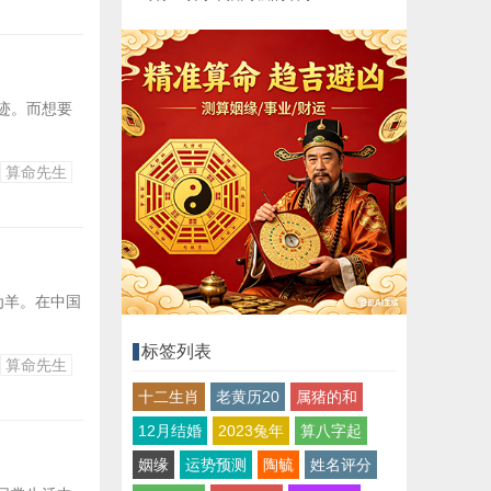
迹。而想要
算命先生
为羊。在中国
标签列表
算命先生
十二生肖
老黄历20
属猪的和
12月结婚
2023兔年
算八字起
姻缘
运势预测
陶毓
姓名评分