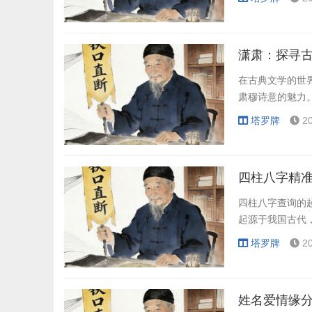
潇肃：探寻
在古典文学的世
肃穆诗意的魅力。
塔罗牌
2
四柱八字精
四柱八字查询的
起源于我国古代
塔罗牌
2
姓名爱情缘分