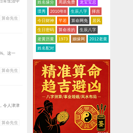
日常生活中
姓名缘分
周易免费
龙宝宝忌
璞秀
2010年8
生辰八字
择吉
算命先生
今日财神
芊若
算命网免
居风
生日密码
算命准的
生辰八字
老黄历黄
1973
姻缘网
2012老黄
姓名配对
7%。这一
算命先生
，令人津津
算命先生