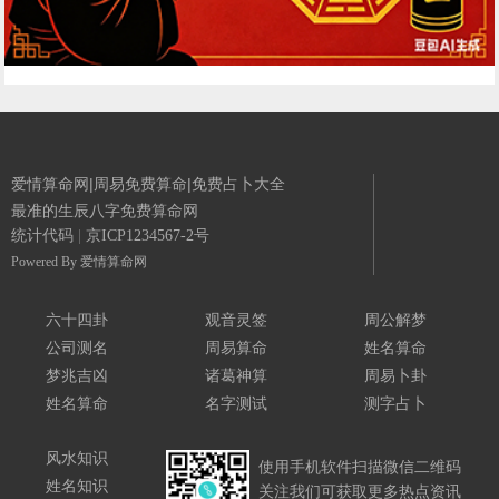
爱情算命网|周易免费算命|免费占卜大全
最准的生辰八字免费算命网
统计代码
|
京ICP1234567-2号
Powered By
爱情算命网
六十四卦
观音灵签
周公解梦
公司测名
周易算命
姓名算命
梦兆吉凶
诸葛神算
周易卜卦
姓名算命
名字测试
测字占卜
风水知识
使用手机软件扫描微信二维码
姓名知识
关注我们可获取更多热点资讯