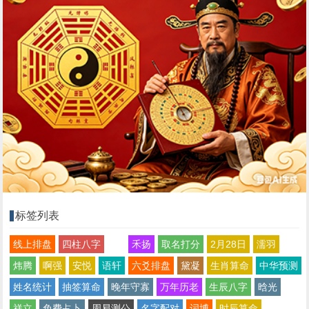
标签列表
线上排盘
四柱八字
禾扬
取名打分
2月28日
濡羽
炜腾
啊强
安悦
语轩
六爻排盘
黛凝
生肖算命
中华预测
姓名统计
抽签算命
晚年守寡
万年历老
生辰八字
晗光
祥立
免费占卜
周易测公
名字配对
词博
时辰算命