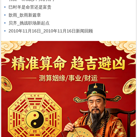
巳时羊是命苦还是富贵
歆雨_歆雨新篇章
贝齐_挑战职场新起点
2010年11月16日_2010年11月16日新闻回顾