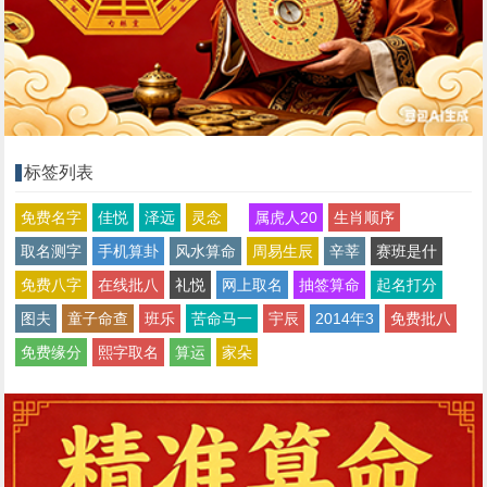
标签列表
免费名字
佳悦
泽远
灵念
属虎人20
生肖顺序
取名测字
手机算卦
风水算命
周易生辰
辛莘
赛班是什
免费八字
在线批八
礼悦
网上取名
抽签算命
起名打分
图夫
童子命查
班乐
苦命马一
宇辰
2014年3
免费批八
免费缘分
熙字取名
算运
家朵