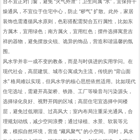
台不宜正对门窗，避免 “火气外泄”；卫生间属 “水”，宜保持干
燥通风，不宜位于住宅中心，防止 “秽气” 扩散。此外，家居
装饰也需遵循风水原则，色彩搭配需契合五行属性，比如东
方属木，宜用绿色；南方属火，宜用红色；摆件选择寓意吉
祥的器物，避免摆放尖锐、诡异的饰品，营造和谐温馨的氛
围。
风水学并非一成不变的教条，而是与时俱进的实用学问。在
现代社会，高层建筑、城市公寓成为主流，传统的 “背山面
水” 格局难以实现，但风水学的核心思想依然适用。比如现代
住宅选址，需避开高架桥、铁路、工厂等噪音与污染源头，
选择绿化良好、视野开阔的区域；高层住宅宜选择中间楼
层，避免过低潮湿、过高风大；室内布局注重采光通风，合
理规划动线，减少空间浪费；通过绿植、水景、软装等元
素，模拟自然环境，营造 “藏风聚气” 的小空间。同时，风水