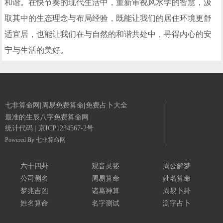
和谐。在快节奏的现代生活中，重新审视风水学的智慧，汲
取其中的生态理念与布局经验，既能让我们的居住环境更舒
适宜居，也能让我们在与自然的和谐共处中，寻得内心的安
宁与生活的美好。
七非算命网|周易免费算命|免费占卜大全
最准的生辰八字免费算命网
统计代码
|
京ICP1234567-2号
Powered By
七非算命网
六十四卦
观音灵签
周公解梦
公司测名
周易算命
姓名算命
梦兆吉凶
诸葛神算
周易卜卦
姓名算命
名字测试
测字占卜