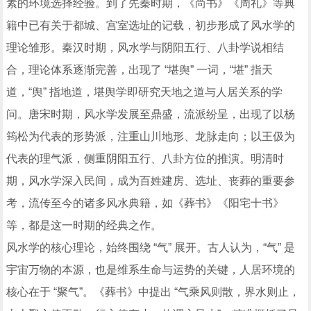
素的环境选择经验。到了先秦时期，《尚书》《周礼》等典
籍中已有关于都城、宫室选址的记载，初步形成了风水学的
理论雏形。秦汉时期，风水学与阴阳五行、八卦学说相结
合，理论体系逐渐完善，出现了 “堪舆” 一词，“堪” 指天
道，“舆” 指地道，堪舆学即研究天地之道与人居关系的学
问。唐宋时期，风水学发展至鼎盛，流派纷呈，出现了以杨
筠松为代表的形势派，注重山川地形、龙脉走向；以王伋为
代表的理气派，侧重阴阳五行、八卦方位的推演。明清时
期，风水学深入民间，成为百姓建房、选址、丧葬的重要参
考，流传至今的诸多风水典籍，如《葬书》《阳宅十书》
等，都是这一时期的经典之作。
风水学的核心理论，始终围绕 “气” 展开。古人认为，“气” 是
宇宙万物的本源，也是维系生命与运势的关键，人居环境的
核心在于 “聚气”。《葬书》中提出 “气乘风则散，界水则止，