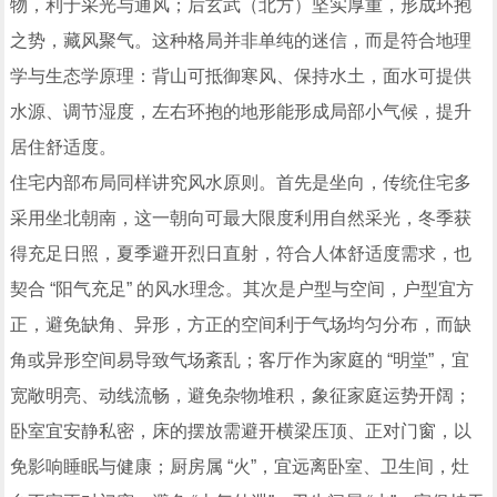
物，利于采光与通风；后玄武（北方）坚实厚重，形成环抱
之势，藏风聚气。这种格局并非单纯的迷信，而是符合地理
学与生态学原理：背山可抵御寒风、保持水土，面水可提供
水源、调节湿度，左右环抱的地形能形成局部小气候，提升
居住舒适度。
住宅内部布局同样讲究风水原则。首先是坐向，传统住宅多
采用坐北朝南，这一朝向可最大限度利用自然采光，冬季获
得充足日照，夏季避开烈日直射，符合人体舒适度需求，也
契合 “阳气充足” 的风水理念。其次是户型与空间，户型宜方
正，避免缺角、异形，方正的空间利于气场均匀分布，而缺
角或异形空间易导致气场紊乱；客厅作为家庭的 “明堂”，宜
宽敞明亮、动线流畅，避免杂物堆积，象征家庭运势开阔；
卧室宜安静私密，床的摆放需避开横梁压顶、正对门窗，以
免影响睡眠与健康；厨房属 “火”，宜远离卧室、卫生间，灶