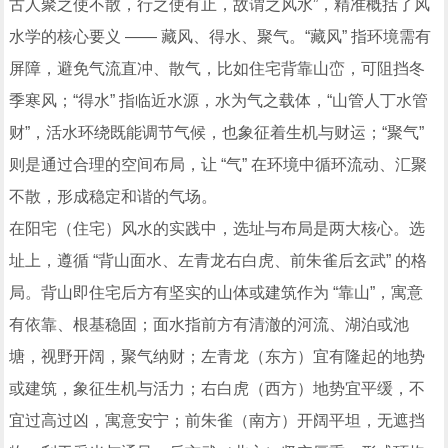
古人聚之使不散，行之使有止，故谓之风水”，精准概括了风
水学的核心要义 —— 藏风、得水、聚气。“藏风” 指环境需有
屏障，避免气流直冲、散气，比如住宅背靠山峦，可阻挡冬
季寒风；“得水” 指临近水源，水为气之载体，“山管人丁水管
财”，活水环绕既能调节气候，也象征着生机与财运；“聚气”
则是通过合理的空间布局，让 “气” 在环境中循环流动、汇聚
不散，形成稳定和谐的气场。
在阳宅（住宅）风水的实践中，选址与布局是两大核心。选
址上，遵循 “背山面水、左青龙右白虎、前朱雀后玄武” 的格
局。背山即住宅后方有坚实的山体或建筑作为 “靠山”，寓意
有依靠、根基稳固；面水指前方有清澈的河流、湖泊或池
塘，视野开阔，聚气纳财；左青龙（东方）宜有隆起的地势
或建筑，象征生机与活力；右白虎（西方）地势宜平缓，不
宜过高过凶，寓意安宁；前朱雀（南方）开阔平坦，无遮挡