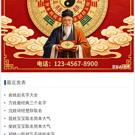
最近发表
俞姓起名字大全
方姓最经典三个名字
沈姓诗经楚辞取名
苗姓宝宝取名简单大气
柴姓宝宝取名简单大气
祁姓一听就忘不掉的名字