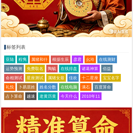
标签列表
亚陆
程隽
属猪和什
根据生辰
彦君
幺玲
在线测财
运势预测
免费取名
陶毓
在线排盘
诸葛神算
佰益
命相测试
星座测试
属猪女最
佳欢
十二星座
宝宝名字
礼悦
卜易居姓
姓名分数
在线电脑
满石
百度算命
占卜算命
越速
老黄历黄
今天什么
2010年11