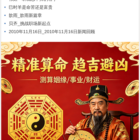
巳时羊是命苦还是富贵
歆雨_歆雨新篇章
贝齐_挑战职场新起点
2010年11月16日_2010年11月16日新闻回顾