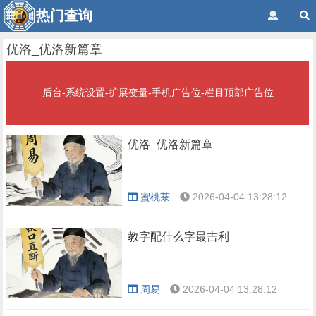
热门查询
优洛_优洛新篇章
后台-系统设置-扩展变量-手机广告位-栏目顶部广告位
优洛_优洛新篇章
蜜桃茶
2026-04-04 13:28:12
教字配什么字最吉利
周易
2026-04-04 13:28:12