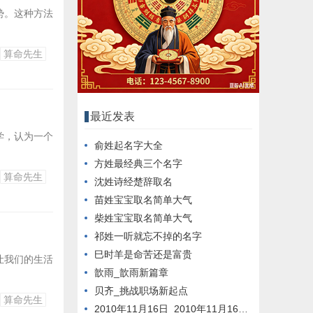
势。这种方法
算命先生
最近发表
学，认为一个
俞姓起名字大全
方姓最经典三个名字
算命先生
沈姓诗经楚辞取名
苗姓宝宝取名简单大气
柴姓宝宝取名简单大气
祁姓一听就忘不掉的名字
巳时羊是命苦还是富贵
让我们的生活
歆雨_歆雨新篇章
贝齐_挑战职场新起点
算命先生
2010年11月16日_2010年11月16日新闻回顾