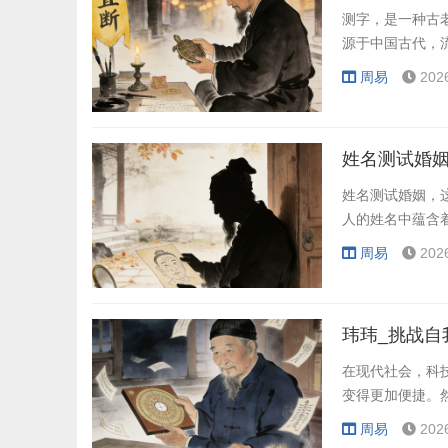
测字，是一种古
源于中国古代，
周易
202
姓名测试婚姻
姓名测试婚姻，
人的姓名中蕴含
周易
202
玮玮_挑战自
在现代社会，科
变得更加便捷。
周易
202