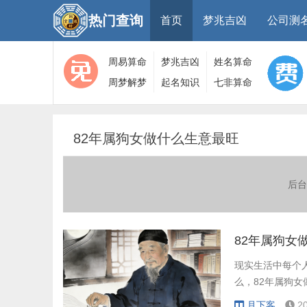
热门查询
首页
梦兆吉凶
公司测
周易算命
梦兆吉凶
姓名算命
周梦解梦
起名知识
七非算命
大全
算命
网
82年属狗女做什么生意最旺
后台
82年属狗女
现实生活中每个
么，82年属狗女
月下客
2