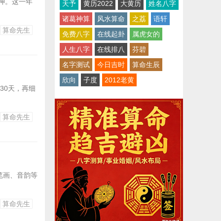
神。这一年
天予
黄历2022
大黄历
姓名八字
诸葛神算
风水算命
之荔
语轩
算命先生
免费八字
在线起卦
属虎女的
人生八字
在线排八
芬碧
名字测试
今日吉时
算命生辰
欣向
子度
2012老黄
30天，再细
算命先生
笔画、音韵等
算命先生