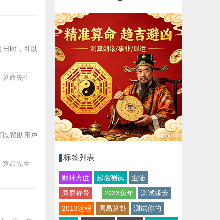
月日时，可以
算命先生
可以帮助用户
标签列表
算命先生
财神方位
起名测试
亚陆
周易称骨
2023兔年
测试缘分
2013运程
周易算卦
测试你的