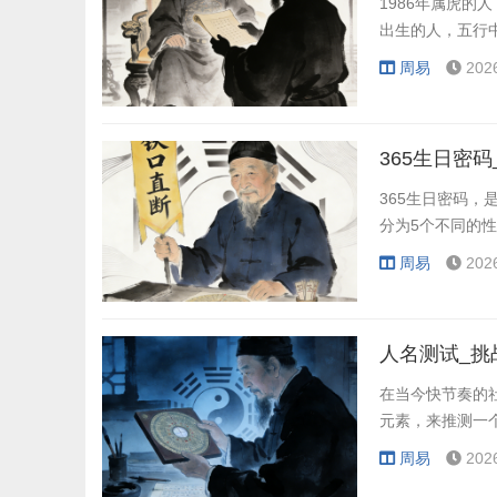
1986年属虎
出生的人，五行
周易
202
365生日密码
365生日密码，
分为5个不同的
周易
202
人名测试_挑
在当今快节奏的
元素，来推测一
周易
202