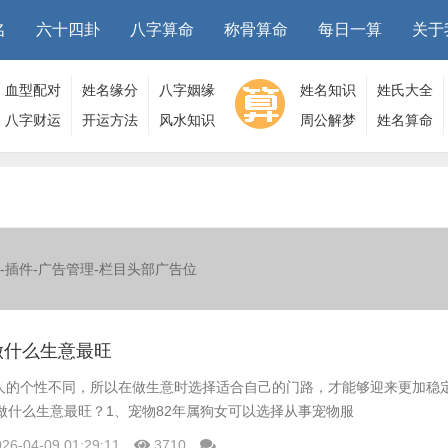
名
六十四卦
八字算命
称骨算命
每日一算
关于
血型配对
姓名缘分
八字姻缘
姓名知识
姓氏大全
八字财运
开运方法
风水知识
周公解梦
姓名算命
-插件-广告管理-栏目头部广告位
做什么生意最旺
人的个性不同，所以在做生意时选择适合自己的门路，才能够迎来更加稳
做什么生意最旺？1、宠物82年属狗女可以选择从事宠物服
026-04-09 01:29:11
3710