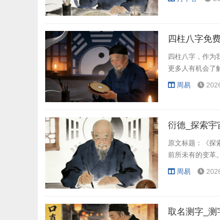
四柱八字免费
四柱八字，作为
更多人有机会了
周易
202
衍德_探索宇
原文标题：《探
前所未有的变革
周易
202
取名测字_测