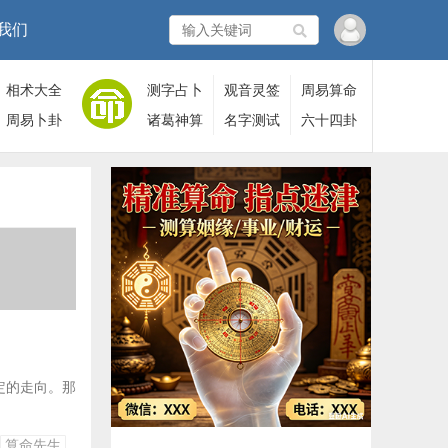
我们
相术大全
测字占卜
观音灵签
周易算命
周易卜卦
诸葛神算
名字测试
六十四卦
定的走向。那
算命先生