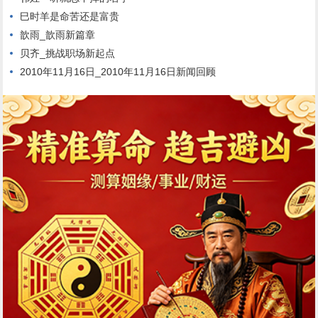
巳时羊是命苦还是富贵
歆雨_歆雨新篇章
贝齐_挑战职场新起点
2010年11月16日_2010年11月16日新闻回顾