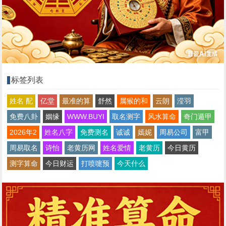
标签列表
姓名 配
亿堂
最准的算
舒然
属猴的和
云朗
滢羽
免费八卦
姻缘
WWW.BUYI
取名测字
风水算命
奇门遁甲
2026年2
姓名八字
免费测名
诚诚
嫣妮
周易公司
富甲
周易取名
诗怡
老黄历网
姓名爱情
老黄历
今日黄历
测字算命
今日财运
打喷嚏预
今天什么