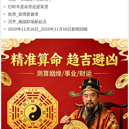
巳时羊是命苦还是富贵
歆雨_歆雨新篇章
贝齐_挑战职场新起点
2010年11月16日_2010年11月16日新闻回顾