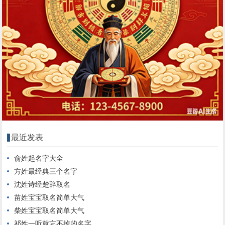
最近发表
俞姓起名字大全
方姓最经典三个名字
沈姓诗经楚辞取名
苗姓宝宝取名简单大气
柴姓宝宝取名简单大气
祁姓一听就忘不掉的名字