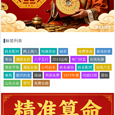
标签列表
姓名配对
网上测八
电脑算命
丽原
免费算命
最准的算
奇仙
属猪女的
八字五行
2013运程
奇门排盘
在线电脑
测名字免
属鼠女最
公司起名
姓名缘份
姓名配对
在线六爻
睿凤
腊月的龙
瑞涵
周易免费
1972年属
结婚日期
晨钰
山头火命
雪可
免费合婚