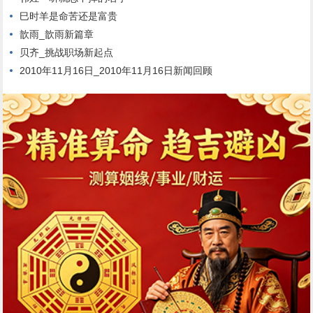
巳时羊是命苦还是富贵
歆雨_歆雨新篇章
贝齐_挑战职场新起点
2010年11月16日_2010年11月16日新闻回顾