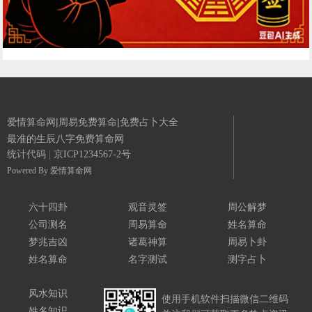
爱情算命网|周易免费算命|免费占卜大全
最准的生辰八字免费算命网
统计代码
|
京ICP1234567-2号
Powered By
爱情算命网
六十四卦
观音灵签
周公解梦
公司测名
周易算命
姓名算命
梦兆吉凶
诸葛神算
周易卜卦
姓名算命
名字测试
测字占卜
风水知识
使用手机软件扫描微信二维码
姓名知识