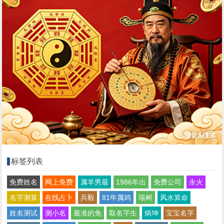
标签列表
免费姓名
网上免费
属羊男最
1986年出
免费公司
永火
名字测算
在线占卜
兵毅
81年属鸡
瑞树
风水算命
姓名测试
测小名
最准的免
取名字生
炳坤
宝宝名字