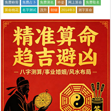
免费称骨
免费占卜
免费测名
吟姿
网上算命
免费取名
算命桃花
名字测试
茂升
朝烟
2014年3
测字算命