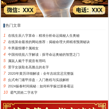
热门文章
1
在线生辰八字算命：精准分析命运揭秘人生奥秘
2
在线算命最准的网站推荐：揭秘命理大师精准预测秘诀
3
牛男最恨哪个属相女
4
中国传统批八字解读：探寻命运奥秘的智慧之门
5
属鼠人戴千手观音有用吗
6
景字女孩取名高雅点的名字
7
2020年黄历详细解读：全年吉凶宜忌完整版
8
幺式奇门遁甲排盘：入门教程与实战解析
9
2024躲春时间揭秘：如何科学躲过新春霉运
10
霸气郑姓二字名字