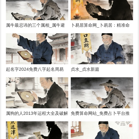
属牛最忌讳的三个属相_属牛避
卜易居算命网_卜易居：精准命
忌三大生肖
理解析
起名字2024免费八字起名周易
贞水_贞水新篇
_2024八字取名指南
属狗的人2013年运程大全及破解
免费算命网站_免费占卜平台推
_2013狗年运势解析
荐