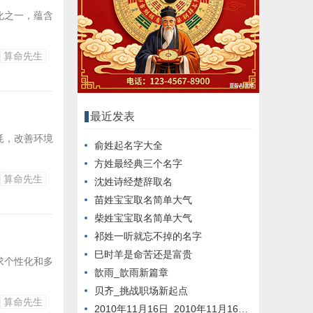
化之一，蕴含
算命先生
最近发表
耗，改善环境
俞姓起名字大全
方姓最经典三个名字
算命先生
沈姓诗经楚辞取名
苗姓宝宝取名简单大气
柴姓宝宝取名简单大气
祁姓一听就忘不掉的名字
巳时羊是命苦还是富贵
求个性化和多
歆雨_歆雨新篇章
贝齐_挑战职场新起点
算命先生
2010年11月16日_2010年11月16日新闻回顾