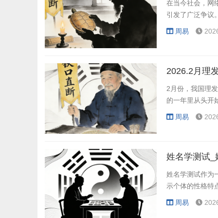
在当今社会，网
引发了广泛争议
周易
202
2026.2月
2月份，我国理
的一年里从头开
周易
202
姓名学测试_
姓名学测试作为
示个体的性格特
周易
202