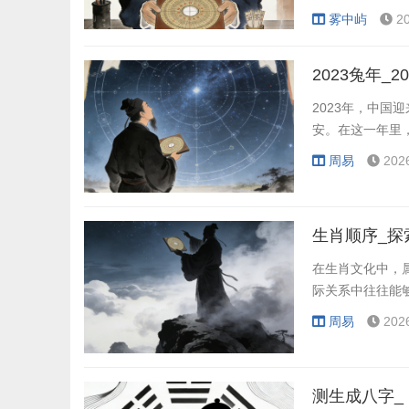
雾中屿
2
2023兔年_2
2023年，中
安。在这一年里
周易
202
生肖顺序_探
在生肖文化中，
际关系中往往能
周易
202
测生成八字_