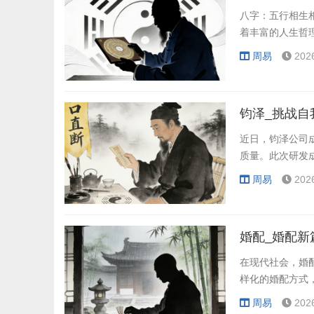
八字：五行相生
着丰富的人生哲
周易
202
钧泽_挑战自
近日，钧泽公司
质量。此次研发
周易
202
婚配_婚配新
在现代社会，婚
样化的婚配方式
周易
202