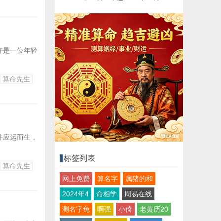
许是一位年轻
算命先生
件应运而生，
标签列表
算命先生
网上免费
算名字
属猪的和
2024年4
命相学
周易在线
测名字免
啊强
小倚
老黄历20