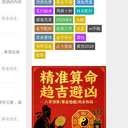
、恶搞的内容
周易免费
看名字测
属兔男最
五行缺水
周易卜卦
姓名配对
算命先生
诸葛亮算
2025年4
合婚
名字配对
生辰八字
尤意
m字额
星座爱情
名字评分
晨钰
美甲店名
占卜算命
黄历2018
店，希望在新
歆雨
算命先生
调等元素，揭
算命先生