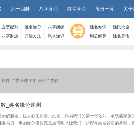
名
六十四卦
八字算命
称骨算命
每日一算
关于
血型配对
姓名缘分
八字姻缘
姓名知识
姓氏大全
八字财运
开运方法
风水知识
周公解梦
姓名算命
-插件-广告管理-栏目头部广告位
数_姓名缘分速测
美丽的邂逅，让人心生欢喜。姓名，作为我们的第一张名片，承载着家族
姓名与另一半的缘分指数究竟如何呢？让我们一起探寻姓名背后的奥秘，