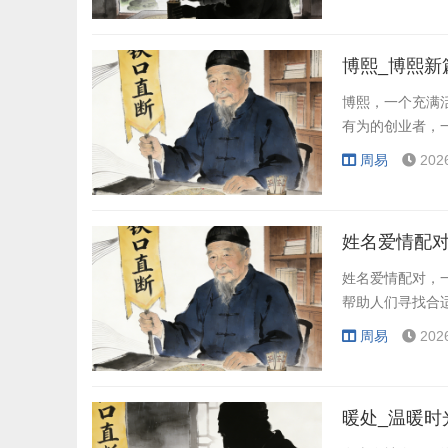
博熙_博熙新
博熙，一个充满
有为的创业者，
周易
202
姓名爱情配对
姓名爱情配对，
帮助人们寻找合
周易
202
暖处_温暖时