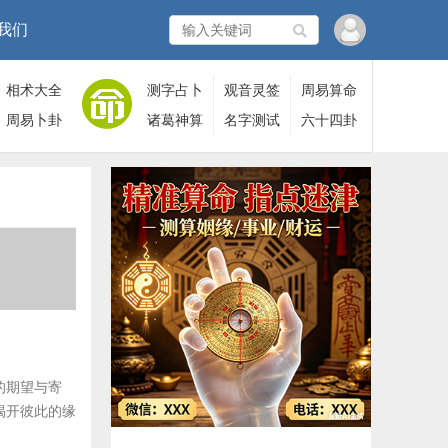
我们
相术大全
测字占卜
观音灵签
周易算命
周易卜卦
诸葛神算
名字测试
六十四卦
的期望与寄
揭开彼此的缘