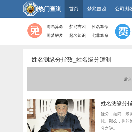
热门查询
首页
梦兆吉凶
公司测
周易算命
梦兆吉凶
姓名算命
周梦解梦
起名知识
七非算命
大全
算命
网
姓名测缘分指数_姓名缘分速测
后台
姓名测缘分指
缘分，如同一场
托。那么，你的
分之谜。