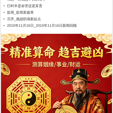
巳时羊是命苦还是富贵
歆雨_歆雨新篇章
贝齐_挑战职场新起点
2010年11月16日_2010年11月16日新闻回顾