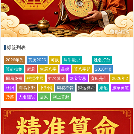
标签列表
2026年为
黄历2026
可歆
属牛最忌
姓名打分
算卦抽签
彦君
生辰八字
晶娜
算八字起
2010年8
周易免费
根据生辰
姓名缘分
龙宝宝忌
赛班是什
2026年2
旺阳
周易卜卦
卜卦网
周易称骨
财运算命
婚配
搬家黄道
乃蓁
人名测试
居风
网上算卦