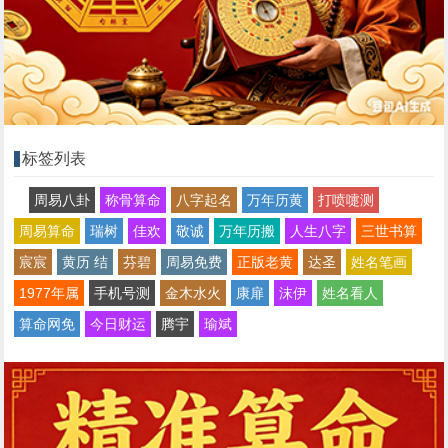
标签列表
周易八卦
称骨算命
八字起名
万年历黄
打喷嚏测
周易算命
瑞树
佳欢
敬诚
万年历搬
人生八字
三世书算
宸宸
黄历 结
芬碧
周易免费
正版老黄
达圣
姓名笔画
1977年属
手机号测
金木水火
康扉
沫伊
姓名看人
算命网免
今日财运
腾宇
瑜斌