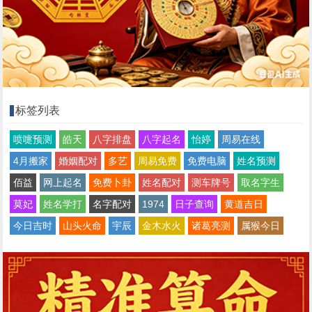
标签列表
喷嚏预测
皓天
八字排盘
八字起名
怡婷
周易在线
4月搬家
婚姻配对
多艺
周易免费
免费电脑
姓名预测
佰益
网上起名
免费卜卦
姓名配对
测车牌号
取名字生
莫妃
姓名学打
名字配对
1974
日子查询
黄道吉日
今日吉时
山头火命
宇辰
金木水火
诸葛亮测
属猴今日