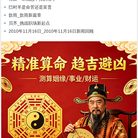
巳时羊是命苦还是富贵
歆雨_歆雨新篇章
贝齐_挑战职场新起点
2010年11月16日_2010年11月16日新闻回顾