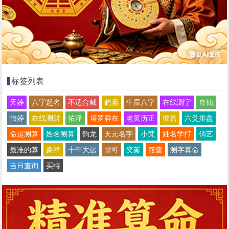
标签列表
天婷
八字起名
不适合戴
鹤斋
生辰八字
在线测字
奇仙
怡婷
在线测财
佑泽
塔罗牌在
老黄历正
彼嘉
六爻排盘
命运测算
姓名测算
韵龙
天元名字
小梵
姓名学打
俏艺
最准的算
豪祥
十年大运
雪可
奕薰
筱蕾
测字算命
吉日查询
买特