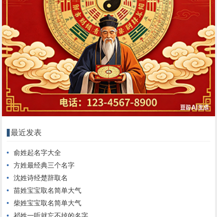
最近发表
俞姓起名字大全
方姓最经典三个名字
沈姓诗经楚辞取名
苗姓宝宝取名简单大气
柴姓宝宝取名简单大气
祁姓一听就忘不掉的名字