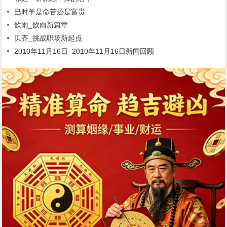
巳时羊是命苦还是富贵
歆雨_歆雨新篇章
贝齐_挑战职场新起点
2010年11月16日_2010年11月16日新闻回顾