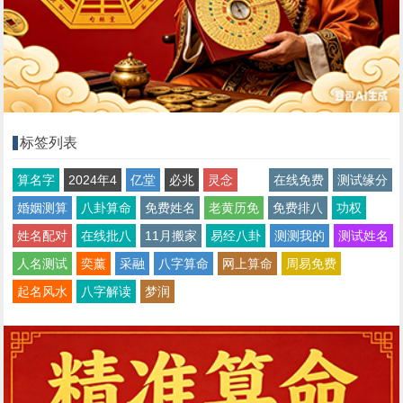
标签列表
算名字
2024年4
亿堂
必兆
灵念
在线免费
测试缘分
婚姻测算
八卦算命
免费姓名
老黄历免
免费排八
功权
姓名配对
在线批八
11月搬家
易经八卦
测测我的
测试姓名
人名测试
奕薰
采融
八字算命
网上算命
周易免费
起名风水
八字解读
梦润