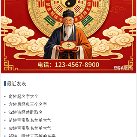
最近发表
俞姓起名字大全
方姓最经典三个名字
沈姓诗经楚辞取名
苗姓宝宝取名简单大气
柴姓宝宝取名简单大气
祁姓一听就忘不掉的名字