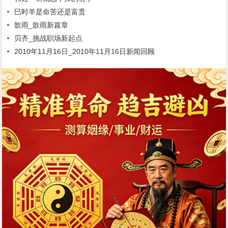
巳时羊是命苦还是富贵
歆雨_歆雨新篇章
贝齐_挑战职场新起点
2010年11月16日_2010年11月16日新闻回顾