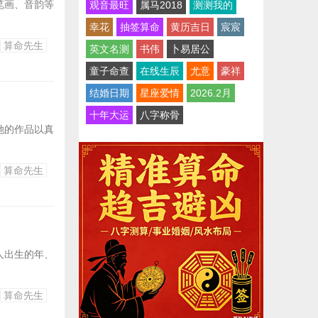
笔画、音韵等
观音最旺
属马2018
测测我的
幸花
抽签算命
黄历吉日
宸宸
算命先生
英文名测
书伟
卜易居公
童子命查
在线生辰
尤意
豪祥
结婚日期
星座爱情
2026.2月
十年大运
八字称骨
她的作品以真
算命先生
人出生的年、
算命先生