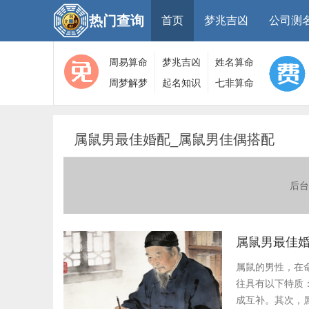
热门查询
首页
梦兆吉凶
公司测
周易算命
梦兆吉凶
姓名算命
周梦解梦
起名知识
七非算命
大全
算命
网
属鼠男最佳婚配_属鼠男佳偶搭配
后台
属鼠男最佳婚
属鼠的男性，在
往具有以下特质
成互补。其次，