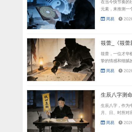
在当今快节奏的
元素，来推测一
周易
202
筱蕾_《筱蕾
筱蕾，一位才华
挚的情感和细腻
周易
202
生辰八字测命
生辰八字，作为
月、日、时所对
周易
202