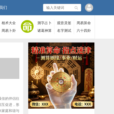
我们
相术大全
测字占卜
观音灵签
周易算命
周易卜卦
诸葛神算
名字测试
六十四卦
最佳的伴侣往
相互促进，形
来家庭和谐与