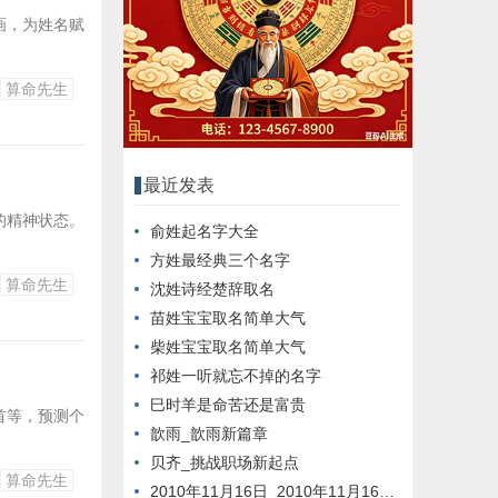
画，为姓名赋
算命先生
最近发表
的精神状态。
俞姓起名字大全
方姓最经典三个名字
算命先生
沈姓诗经楚辞取名
苗姓宝宝取名简单大气
柴姓宝宝取名简单大气
祁姓一听就忘不掉的名字
巳时羊是命苦还是富贵
首等，预测个
歆雨_歆雨新篇章
贝齐_挑战职场新起点
算命先生
2010年11月16日_2010年11月16日新闻回顾