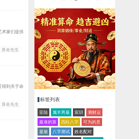
艺术家们提供
算命先生
可得到关于命
标签列表
算命先生
亚陆
属羊男最
宸玥
测财运
最准的算
四柱八字
可为的意
凝黛
八字测试
姓名配对