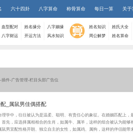
名
六十四卦
八字算命
称骨算命
每日一算
关于
血型配对
姓名缘分
八字姻缘
姓名知识
姓氏大全
八字财运
开运方法
风水知识
周公解梦
姓名算命
-插件-广告管理-栏目头部广告位
配_属鼠男佳偶搭配
命理学中，往往被认为是温柔、聪明、有责任心的象征。在婚姻匹配上，
：首先，应选择属相相合的生肖，如属牛、属羊，这样的组合被认为能够
属鼠男宜配性格开朗、独立自主的女性，如属鸡、属狗，这样的伴侣能带