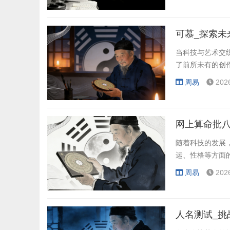
可慕_探索未
当科技与艺术交
了前所未有的创
周易
202
网上算命批八
随着科技的发展
运、性格等方面
周易
202
人名测试_挑