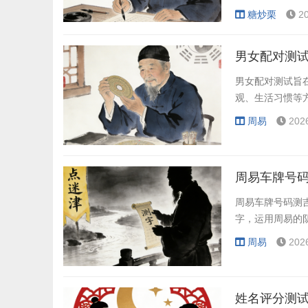
幸福。总之，属
糖炒栗
2
男女配对测试
男女配对测试旨
观、生活习惯等
周易
202
周易车牌号码
周易车牌号码测
字，运用周易的
周易
202
姓名评分测试