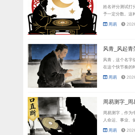
姓名评分测试打
予一定分数。这
周易
202
风青_风起青
风青，这个名字
在这个快节奏的
周易
202
周易测字_周
周易测字，作为
人命运、事业、
周易
202